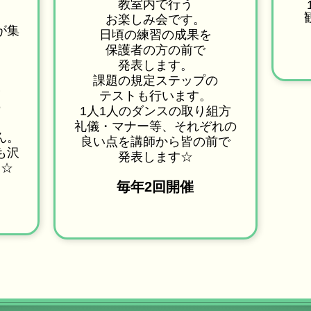
教室内で行う
お楽しみ会です。
が集
日頃の練習の成果を
保護者の方の前で
発表します。
。
課題の規定ステップの
会
テストも行います。
の
1人1人のダンスの取り組方
礼儀・マナー等、それぞれの
ん。
良い点を講師から皆の前で
も沢
発表します☆
す☆
毎年2回開催