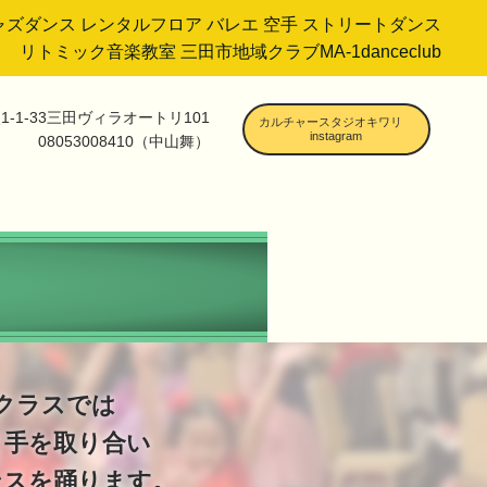
ャズダンス
レンタルフロア
バレエ
空手
ストリートダンス
リトミック音楽教室
三田市地域クラブMA-1danceclub
-1-33三田ヴィラオートリ101
カルチャースタジオキワリ
instagram
08053008410（中山舞）
クラスでは
と手を取り合い
ンスを踊ります。