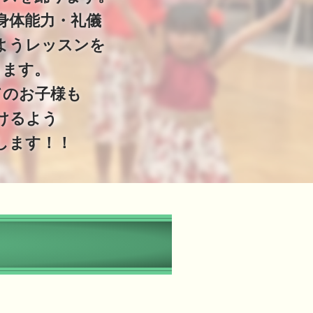
身体能力・礼儀
ようレッスンを
ります。
てのお子様も
けるよう
します！！