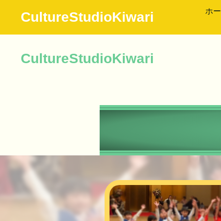
ホー
CultureStudioKiwari
CultureStudioKiwari