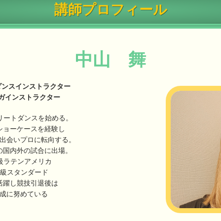
講師プロフィール
中山 舞
交ダンスインストラクター
 ヨガインストラクター
リートダンスを始める。
ショーケースを経験し
出会いプロに転向する。
の国内外の試合に出場。
A級ラテンアメリカ
元B級スタンダード
活躍し競技引退後は
成に努めている