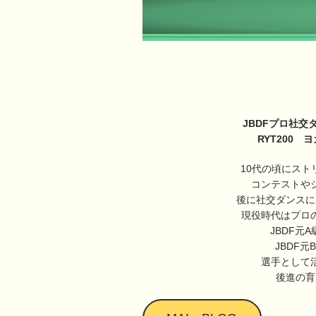
JBDFプロ社
RYT200
10代の頃にスト
コンテストや
後に社交ダンスに
現役時代はプロ
JBDF元
JBDF
選手として
後進の育