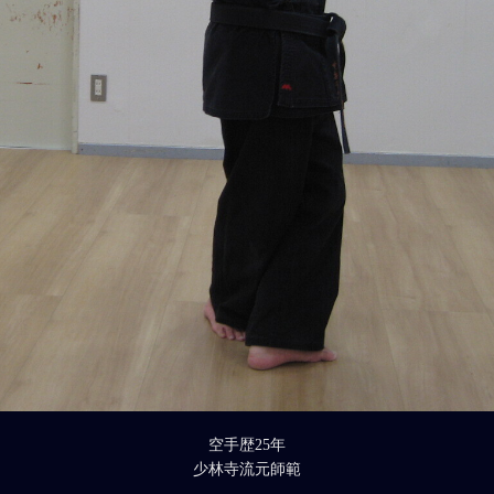
空手歴25年
少林寺流元師範