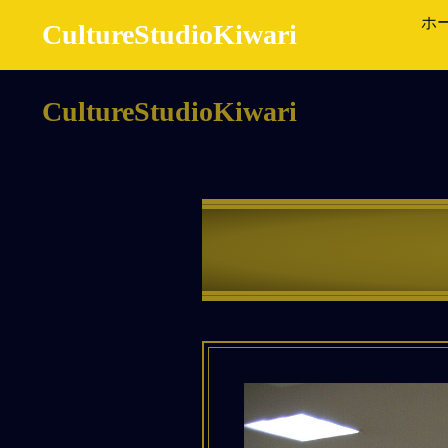
ホ
CultureStudioKiwari
CultureStudioKiwari