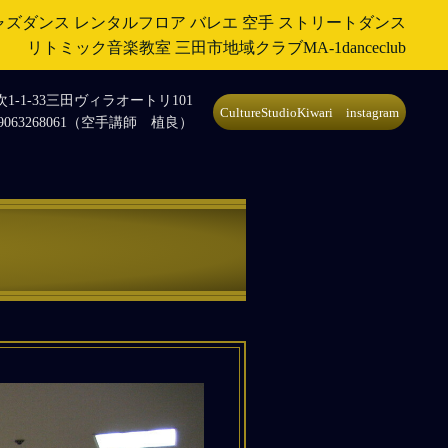
ャズダンス
レンタルフロア
バレエ
空手
ストリートダンス
リトミック音楽教室
三田市地域クラブMA-1danceclub
-1-33三田ヴィラオートリ101
CultureStudioKiwari instagram
9063268061（空手講師 植良）