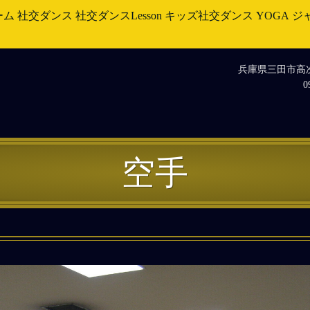
ーム
社交ダンス
社交ダンスLesson
キッズ社交ダンス
YOGA
ジ
兵庫県三田市高次1
0
空手